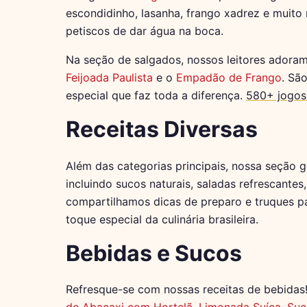
escondidinho, lasanha, frango xadrez e muito
petiscos de dar água na boca.
Na seção de salgados, nossos leitores adora
Feijoada Paulista
e o
Empadão de Frango
. Sã
especial que faz toda a diferença.
580+ jogos
Receitas Diversas
Além das categorias principais, nossa seção 
incluindo sucos naturais, saladas refrescante
compartilhamos dicas de preparo e truques par
toque especial da culinária brasileira.
Bebidas e Sucos
Refresque-se com nossas receitas de bebida
de Abacaxi com Hortelã
,
Limonada Suíça
,
Suc