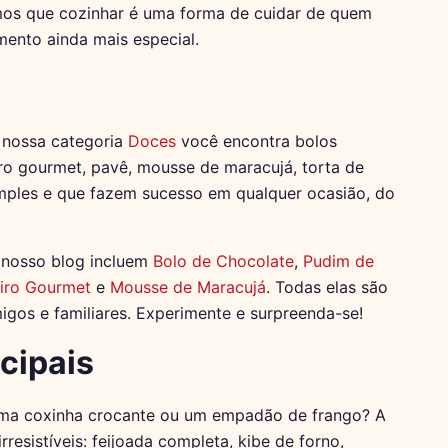
amos que cozinhar é uma forma de cuidar de quem
ento ainda mais especial.
 nossa categoria
Doces
você encontra bolos
iro gourmet, pavê, mousse de maracujá, torta de
simples e que fazem sucesso em qualquer ocasião, do
 nosso blog incluem
Bolo de Chocolate
,
Pudim de
iro Gourmet
e
Mousse de Maracujá
. Todas elas são
igos e familiares. Experimente e surpreenda-se!
cipais
 uma coxinha crocante ou um empadão de frango? A
resistíveis: feijoada completa, kibe de forno,