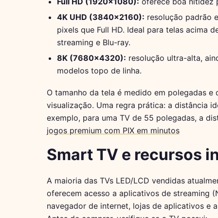
Full HD (1920×1080):
oferece boa nitidez 
4K UHD (3840×2160):
resolução padrão e
pixels que Full HD. Ideal para telas acima
streaming e Blu-ray.
8K (7680×4320):
resolução ultra-alta, a
modelos topo de linha.
O tamanho da tela é medido em polegadas e d
visualização. Uma regra prática: a distância i
exemplo, para uma TV de 55 polegadas, a dis
jogos premium com PIX em minutos
Smart TV e recursos in
A maioria das TVs LED/LCD vendidas atualme
oferecem acesso a aplicativos de streaming (
navegador de internet, lojas de aplicativos e